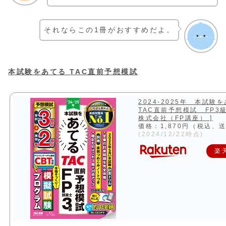
それならこの1冊がおすすめだよ。
本試験をあてる TAC直前予想模試
2024-2025年 本試
TAC直前予想模試 FP3級 
株式会社（FP講座） ]
価格：1,870円（税込、
(2024/12/22時点)
楽