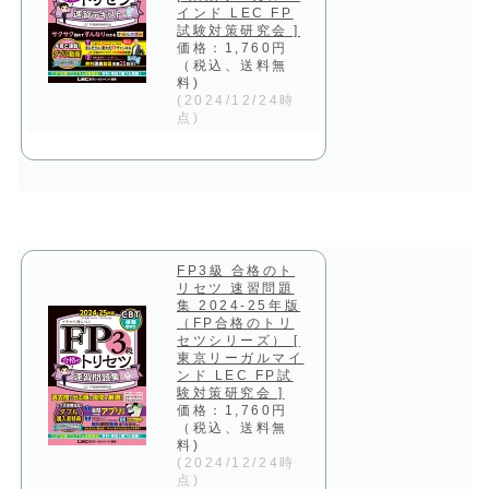
インド LEC FP
試験対策研究会 ]
価格：1,760円
（税込、送料無
料)
(2024/12/24時
点)
FP3級 合格のト
リセツ 速習問題
集 2024-25年版
（FP合格のトリ
セツシリーズ） [
東京リーガルマイ
ンド LEC FP試
験対策研究会 ]
価格：1,760円
（税込、送料無
料)
(2024/12/24時
点)