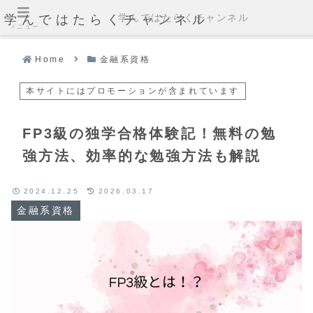
学んではたらくチャンネル
学んではたらくチャンネル
メニュー
Home
金融系資格
本サイトにはプロモーションが含まれています
FP3級の独学合格体験記！無料の勉
強方法、効率的な勉強方法も解説
2024.12.25
2026.03.17
金融系資格