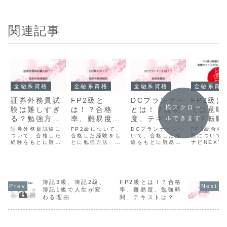
関連記事
金融系資格
金融系資格
金融系資格
金融系資
証券外務員試
FP2級と
DCプランナー
FP2級
横スクロー
験は難しすぎ
は！？合格
とは！？難易
では意味
ルできます
る？勉強方
率、難易度、
度、テキス
い？転職
法、勉強時間
勉強時間、テ
ト、過去問、
トでみる
証券外務員試験に
FP2級について、
DCプランナーにつ
FP2級合格
は？
ついて、合格した
キストは？
合格した経験をも
勉強時間！
いて、合格した経
級ででき
路について
経験をもとに難易
とに勉強方法、勉
験をもとに難易
ナビNEXT
事
度、勉強方法、勉
強時間、
度、テキスト、過
用して調査
強時間など、合格
YouTube講座な
去問、勉強方法な
ました。FP
に必要な情報をお
ど、合格に必要な
ど、合格に必要な
格後にはど
伝えします。証券
情報をお伝えしま
情報をお伝えしま
人があるの
外務員試験の全体
す。また、合格率
す。また、おすす
FP2級があ
像がわかるように
簿記3級、簿記2級、
や難易度など、
FP2級とは！？合格
めのeラーニング
格手当がつ
お伝えしていきま
FP2級の全体像が
など、DCプランナ
はどんな業
簿記1級で人生が変
率、難易度、勉強時
す。
わかる内容も紹介
ーの全体像がわか
なのか。な
わる理由
間、テキストは？
しています。
る内容になってい
いて実際に
ます。
ることで調
した。