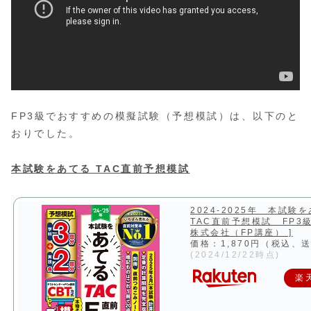
FP3級でおすすめの模擬試験（予想模試）は、以下のと
おりでした。
本試験をあてる TAC直前予想模試
2024-2025年 本試
TAC直前予想模試 FP3級 
株式会社（FP講座） ]
価格：1,870円（税込、
(2024/12/22時点)
楽