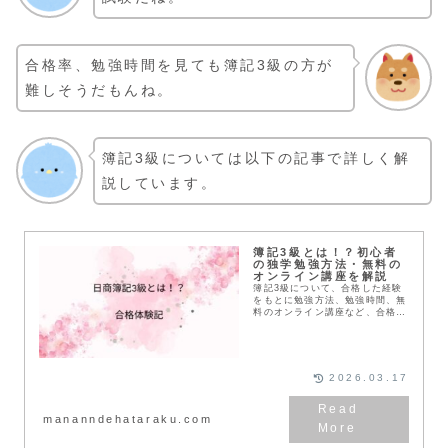
合格率、勉強時間を見ても簿記3級の方が
難しそうだもんね。
簿記3級については以下の記事で詳しく解
説しています。
簿記3級とは！？初心者
の独学勉強方法・無料の
オンライン講座を解説
簿記3級について、合格した経験
をもとに勉強方法、勉強時間、無
料のオンライン講座など、合格に
必要な情報をお伝えします。ま
た、合格率や難易度など、簿記3
級の全体像がわかる内容も紹介し
ています。
2026.03.17
mananndehataraku.com