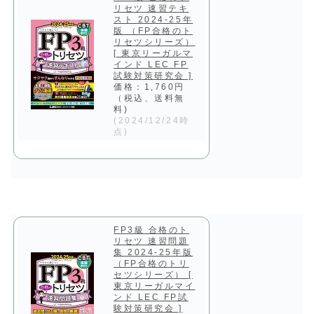
リセツ 速習テキ
スト 2024-25年
版 （FP合格のト
リセツシリーズ）
[ 東京リーガルマ
インド LEC FP
試験対策研究会 ]
価格：1,760円
（税込、送料無
料)
(2024/12/24時
点)
FP3級 合格のト
リセツ 速習問題
集 2024-25年版
（FP合格のトリ
セツシリーズ） [
東京リーガルマイ
ンド LEC FP試
験対策研究会 ]