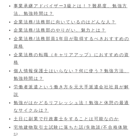
事業承継アドバイザー3級とは！？難易度、勉強方
法、勉強時間は？
企業法務/法務部に向いているのはどんな人？
企業法務/法務部のやりがい、魅力とは？
企業法務/法務部員1年目が取得するべきおすすめの
資格
企業法務の転職（キャリアアップ）におすすめの資
格
個人情報保護士はいらない？何に使う？勉強方法、
勉強時間は？
労働者派遣という働き方を元大手派遣会社社員が解
説
勉強がはかどるリフレッシュ法！勉強と休憩の最適
なサイクルは？
土日に副業で行政書士をすることは可能なのか
宅地建物取引士試験に落ちた話/失敗談/不合格体験
記