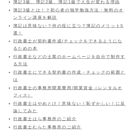
簿記3級、簿記2級、簿記1級で人生が変わる理由
簿記3級とは！？初心者の独学勉強方法・無料のオ
ンライン講座を解説
簿記は意味ない？何の役に立つ？簿記のメリット5
選！
行政書士が契約書作成/チェックをできるようにな
るための本
行政書士などの士業のホームページを自分で制作す
る方法
行政書士にできる契約書の作成・チェックの範囲と
は
行政書士の事務所開業費用/開業資金（レンタルオ
フィス）
行政書士はやめとけ！意味ない！恥ずかしい！に反
論してみた
行政書士はら事務所のご紹介
行政書士むらた事務所のご紹介