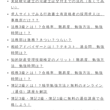
未経験宅建士の宅建士証交付までの流れ（長くて高
い）
求人サイトでみる行政書士有資格者の採用求人は、
事務所だけ？？
法務3級とは！？合格率、難易度、勉強方法、勉強
時間は！？
法務部は激務？きつい？つらい？
相続アドバイザーとは！？テキスト、過去問、勉強
時間は？
知的財産管理技能検定のメリット！難易度、勉強方
法、勉強時間は？
税務3級とは！？合格率、難易度、勉強方法、勉強
時間は！？
簿記2級とは！？独学勉強方法と無料のオンライン
（通信）講座を解説
簿記3級・簿記2級・簿記1級に無料の通信講座で合
格しよう！