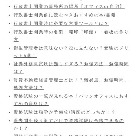
行政書士開業の事務所の場所【オフィスor自宅】
行政書士開業前に読むべきおすすめの本/書籍
行政書士開業時に必要な営業ツールとは？
行政書士開業時の名刺・職印（印鑑）・看板の作り
方
衛生管理者は意味ない？役に立たない？受験のメリ
ット5選！
証券外務員試験は難しすぎる？勉強方法、勉強時間
は？
賃貸不動産経営管理士とは！？難易度、勉強時間、
勉強方法は？
資格試験の一覧が見れる本！バックオフィスにおす
すめの資格は？
資格試験は独学か予備校/講座のどっちか！？
過去問を繰り返すだけで資格試験は合格できるの
か！？