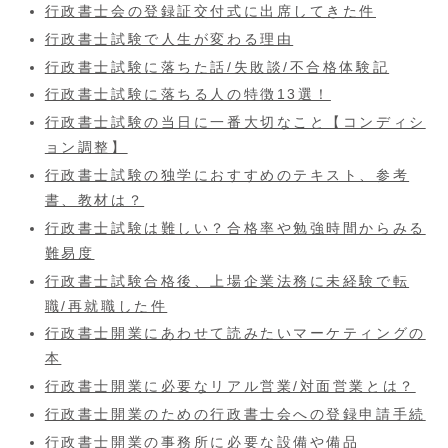
行政書士会の登録証交付式に出席してきた件
行政書士試験で人生が変わる理由
行政書士試験に落ちた話/失敗談/不合格体験記
行政書士試験に落ちる人の特徴13選！
行政書士試験の当日に一番大切なこと【コンディシ
ョン調整】
行政書士試験の独学におすすめのテキスト、参考
書、教材は？
行政書士試験は難しい？合格率や勉強時間からみる
難易度
行政書士試験合格後、上場企業法務に未経験で転
職/再就職した件
行政書士開業にあわせて読みたいマーケティングの
本
行政書士開業に必要なリアル営業/対面営業とは？
行政書士開業のための行政書士会への登録申請手続
行政書士開業の事務所に必要な設備や備品