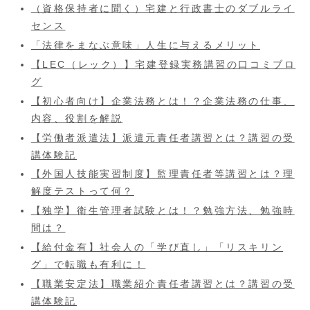
（資格保持者に聞く）宅建と行政書士のダブルライ
センス
「法律をまなぶ意味」人生に与えるメリット
【LEC（レック）】宅建登録実務講習の口コミブロ
グ
【初心者向け】企業法務とは！？企業法務の仕事、
内容、役割を解説
【労働者派遣法】派遣元責任者講習とは？講習の受
講体験記
【外国人技能実習制度】監理責任者等講習とは？理
解度テストって何？
【独学】衛生管理者試験とは！？勉強方法、勉強時
間は？
【給付金有】社会人の「学び直し」「リスキリン
グ」で転職も有利に！
【職業安定法】職業紹介責任者講習とは？講習の受
講体験記