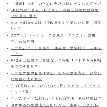
【開運】受験生のための合格祈願に効く駅とグッズ
50代のおばさん、おじさんが宅建士試験に挑戦す
べき理由3選！
Around40未経験で行政書士を開業した結果（開業
6ヶ月）
DCプランナーとは！？難易度、テキスト、過去
問、勉強時間！
FP2級とは！？合格率、難易度、勉強時間、テキス
トは？
FP2級は転職では意味ない？転職サイトでみるFP2
級でできる仕事
FP3級の独学合格体験記！無料の勉強方法、効率的
な勉強方法も解説
FPは意味ない？いらない？役に立たない？FPのメ
リット5選！
ITパスポートは難しい！？勉強方法、勉強時間は？
おすすめの勉強法が診断できる「本田40式認知特