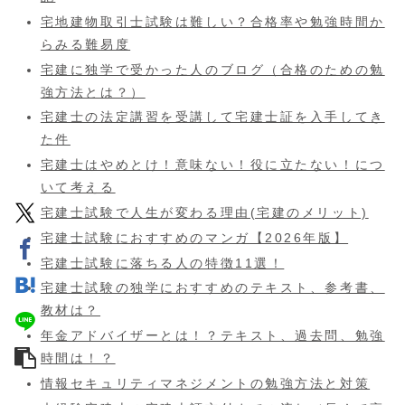
宅地建物取引士試験は難しい？合格率や勉強時間か
らみる難易度
宅建に独学で受かった人のブログ（合格のための勉
強方法とは？）
宅建士の法定講習を受講して宅建士証を入手してき
た件
宅建士はやめとけ！意味ない！役に立たない！につ
いて考える
宅建士試験で人生が変わる理由(宅建のメリット)
宅建士試験におすすめのマンガ【2026年版】
宅建士試験に落ちる人の特徴11選！
宅建士試験の独学におすすめのテキスト、参考書、
教材は？
年金アドバイザーとは！？テキスト、過去問、勉強
時間は！？
情報セキュリティマネジメントの勉強方法と対策