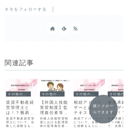
ネモをフォローする
関連記事
その他の資格
その他の資格
その他の資格
その他の資格
賃貸不動産経
【外国人技能
相続アドバイ
事業承継
横スクロー
営管理士と
実習制度】監
ザーとは！？
バイザー
ルできます
は！？難易
理責任者等講
テキスト、過
とは！？
度、勉強時
習とは？理解
去問、勉強時
度、勉強
賃貸不動産経営管
外国人技能実習制
相続アドバイザー
事業承継ア
間、勉強方法
理士について、合
度テストって
度における監理団
間は？
について、合格し
法、勉強
ザー3級に
格した経験をもと
体の監理責任者等
た経験をもとにテ
て、合格し
は？
何？
は？