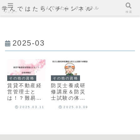
学んではたらくチャンネル
学んではたらくチャンネル
メニュー
検索
2025-03
その他の資格
その他の資格
賃貸不動産経
防災士養成研
営管理士と
修講座＆防災
は！？難易
士試験の体験
度、勉強時
談
2025.03.11
2025.03.09
間、勉強方法
は？