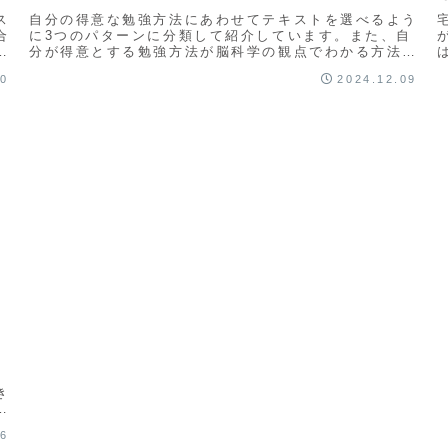
ス
自分の得意な勉強方法にあわせてテキストを選べるよう
合
に3つのパターンに分類して紹介しています。また、自
験
分が得意とする勉強方法が脳科学の観点でわかる方法も
紹介していますのでこの記事を読めば困ることなくテキ
10
2024.12.09
ストを選ぶことができます。
き
で
る
06