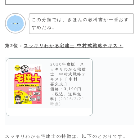
この分類では、きほんの教科書が一番おす
すめだね。
第2位：
スッキリわかる宅建士 中村式戦略テキスト
2026年度版 ス
ッキリわかる宅建
士 中村式戦略テ
キスト [ 中村
喜久夫 ]
価格：3,190円
（税込、送料無
料)
(2026/3/21
時点)
スッキリわかる宅建士の特徴は、以下のとおりです。