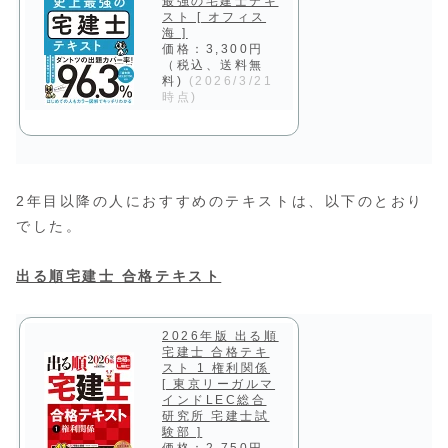
最強の宅建士テキ
スト [ オフィス
海 ]
価格：3,300円
（税込、送料無
料)
(2026/3/21
時点)
2年目以降の人におすすめのテキストは、以下のとおり
でした。
出る順宅建士 合格テキスト
2026年版 出る順
宅建士 合格テキ
スト 1 権利関係
[ 東京リーガルマ
インドLEC総合
研究所 宅建士試
験部 ]