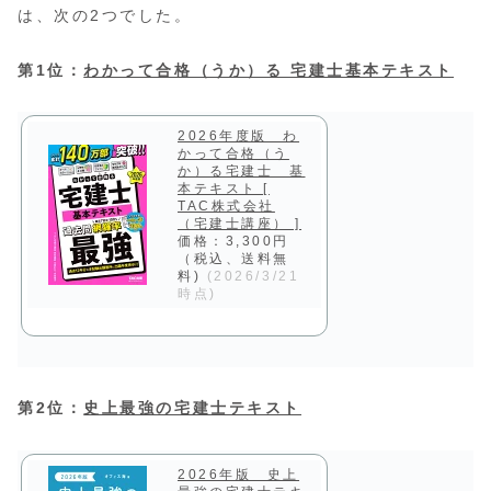
は、次の2つでした。
第1位：
わかって合格（うか）る 宅建士基本テキスト
2026年度版 わ
かって合格（う
か）る宅建士 基
本テキスト [
TAC株式会社
（宅建士講座） ]
価格：3,300円
（税込、送料無
料)
(2026/3/21
時点)
第2位：
史上最強の宅建士テキスト
2026年版 史上