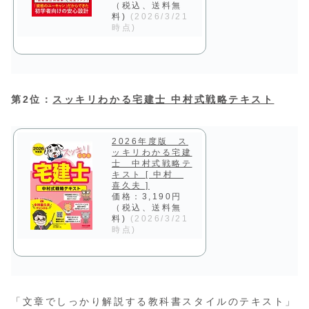
（税込、送料無
料)
(2026/3/21
時点)
第2位：
スッキリわかる宅建士 中村式戦略テキスト
2026年度版 ス
ッキリわかる宅建
士 中村式戦略テ
キスト [ 中村
喜久夫 ]
価格：3,190円
（税込、送料無
料)
(2026/3/21
時点)
「文章でしっかり解説する教科書スタイルのテキスト」