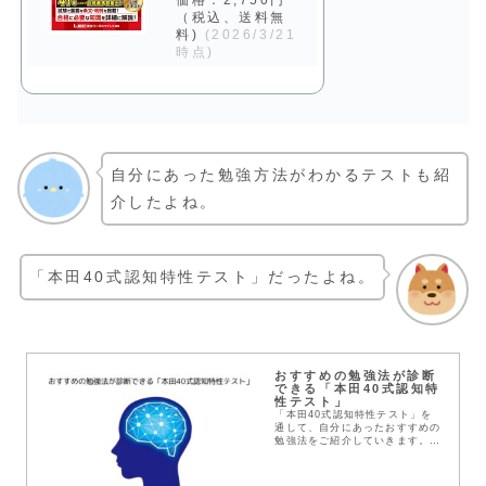
価格：2,750円
（税込、送料無
料)
(2026/3/21
時点)
自分にあった勉強方法がわかるテストも紹
介したよね。
「本田40式認知特性テスト」だったよね。
おすすめの勉強法が診断
できる「本田40式認知特
性テスト」
「本田40式認知特性テスト」を
通して、自分にあったおすすめの
勉強法をご紹介していきます。
「独学か、予備校か」「テキスト
をどれにするか」「予備校をどこ
にするか」など、様々な勉強法の