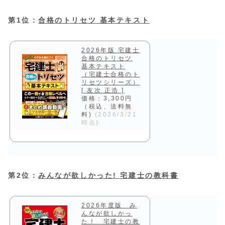
第1位：
合格のトリセツ 基本テキスト
2026年版 宅建士
合格のトリセツ
基本テキスト
（宅建士合格のト
リセツシリーズ）
[ 友次 正浩 ]
価格：3,300円
（税込、送料無
料)
(2026/3/21
時点)
第2位：
みんなが欲しかった! 宅建士の教科書
2026年度版 み
んなが欲しかっ
た！ 宅建士の教