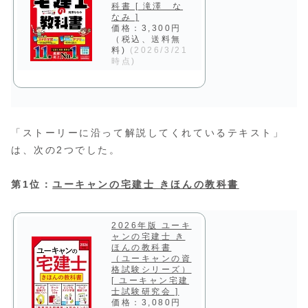
科書 [ 滝澤 な
なみ ]
価格：3,300円
（税込、送料無
料)
(2026/3/21
時点)
「ストーリーに沿って解説してくれているテキスト」
は、次の2つでした。
第1位：
ユーキャンの宅建士 きほんの教科書
2026年版 ユーキ
ャンの宅建士 き
ほんの教科書
（ユーキャンの資
格試験シリーズ）
[ ユーキャン宅建
士試験研究会 ]
価格：3,080円