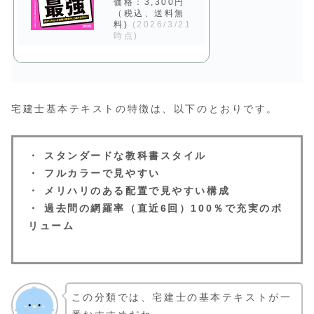
価格：3,300円
（税込、送料無
料)
(2026/3/21
時点)
宅建士基本テキストの特徴は、以下のとおりです。
・ スタンダードな教科書スタイル
・ フルカラーで見やすい
・ メリハリのある配置で見やすい構成
・ 過去問の網羅率（直近6回）100％で充実のボ
リューム
この分類では、宅建士の基本テキストが一