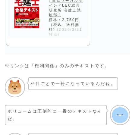
[ 東京リーガルマ
インドLEC総合
研究所 宅建士試
験部 ]
価格：2,750円
（税込、送料無
料)
(2026/3/21
時点)
※リンクは「権利関係」のみのテキストです。
科目ごとで一冊になっているんだね。
ボリュームは圧倒的に一番のテキストなん
だ。