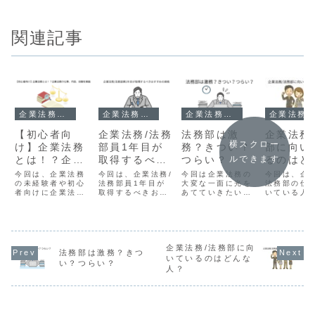
関連記事
企業法務物語
企業法務物語
企業法務物語
企業法務物語
【初心者向
企業法務/法務
法務部は激
企業法務
横スクロー
け】企業法務
部員1年目が
務？きつい？
部に向い
ルできます
とは！？企業
取得するべき
つらい？
るのはど
法務の仕事、
おすすめの資
人？
今回は、企業法務
今回は、企業法務/
今回は企業法務の
今回は、企業
内容、役割を
の未経験者や初心
格
法務部員1年目が
大変な一面に光を
法務部の仕
者向けに企業法務
取得するべきおす
あてていきたいと
いている人
解説
とは何かについて
すめの資格につい
思います。法務部
てお伝えし
紹介していきたい
て解説します。企
は激務なのか？き
ます。6つ
と思います。仕事
業法務では避けて
ついのか？つらい
ーンから企業
内容からスキルア
はとおれない法律
のか？法務部の大
法務部の仕
ップのためにおす
の勉強ができる6
変な一面を知るこ
いている人
すめの本などにつ
つの資格をご紹介
企業法務/法務部に向
とでそれらがわか
て分析して
法務部は激務？きつ
いても紹介してい
していきます。
ると思います。
す。
いているのはどんな
い？つらい？
ます。企業法務の
人？
全体像がわかるよ
うにお伝えしてい
きます。