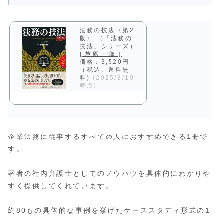
法務の技法〈第2
版〉 （「法務の
技法」シリーズ）
[ 芦原 一郎 ]
価格：3,520円
（税込、送料無
料)
(2025/8/19
時点)
企業法務に従事するすべての人におすすめできる1冊で
す。
著者の社内弁護士としてのノウハウを具体的にわかりや
すく提供してくれています。
約80もの具体的な事例を挙げたケーススタディ形式の1