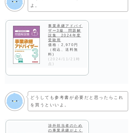
よ。
事業承継アドバイ
ザー3級 問題解
説集 2024年度
受験用
価格：2,970円
（税込、送料無
料)
(2024/11/21時
点)
どうしても参考書が必要だと思ったらこれ
を買うといいよ。
渉外担当者のため
の事業承継がよく