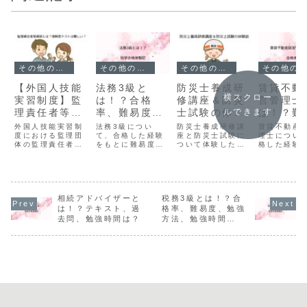
その他の資格
その他の資格
その他の資格
その他の資格
【外国人技能
法務3級と
防災士養成研
賃貸不動
横スクロー
実習制度】監
は！？合格
修講座＆防災
営管理士
ルできます
理責任者等講
率、難易度、
士試験の体験
は！？難
習とは？理解
勉強方法、勉
談
度、勉強
外国人技能実習制
法務3級につい
防災士養成研修講
賃貸不動産
度テストって
度における監理団
強時間は！？
て、合格した経験
座と防災士試験に
間、勉強
理士につい
体の監理責任者等
をもとに難易度、
ついて体験したこ
格した経験
何？
は？
講習について解説
勉強方法、勉強時
とをお伝えしてい
に難易度、
します。私が実際
間など、合格に必
きます。防災士養
間など、合
に受講した体験を
要な情報をお伝え
成研修講座の種類
要な情報を
もとに、講習の内
します。また、テ
から受講の流れ、
します。ま
容や理解度テスト
キストや過去問な
当日の講座の内容
問免除講習
について詳しくお
相続アドバイザーと
ど、法務3級の全
税務3級とは！？合
まで実際の体験を
てなど、賃
伝えします。
体像がわかる内容
もとに説明してい
産経営管理
は！？テキスト、過
格率、難易度、勉強
になっています。
きます。防災士試
体像がわか
去問、勉強時間は？
方法、勉強時間
験の概要や受験の
になってい
は！？
感想などもお伝え
していきます。