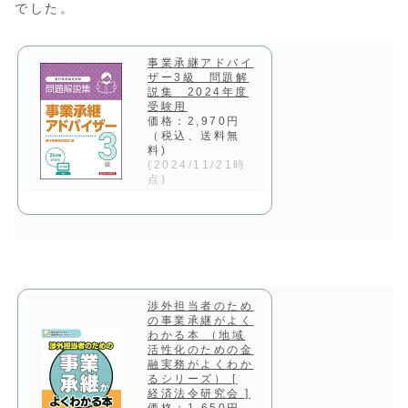
でした。
事業承継アドバイ
ザー3級 問題解
説集 2024年度
受験用
価格：2,970円
（税込、送料無
料)
(2024/11/21時
点)
渉外担当者のため
の事業承継がよく
わかる本 （地域
活性化のための金
融実務がよくわか
るシリーズ） [
経済法令研究会 ]