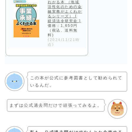
わかる本 （地域
活性化のための金
融実務がよくわか
るシリーズ） [
経済法令研究会 ]
価格：1,650円
（税込、送料無
料)
(2024/11/21時
点)
この本が公式に参考図書として勧められて
いるんだ。
まずは公式過去問だけで頑張ってみるよ。